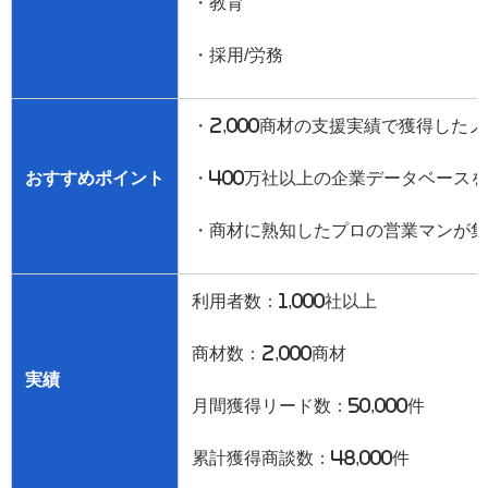
・教育
・採用
/
労務
・
2,000
商材の支援実績で獲得したノ
おすすめポイント
・
400
万社以上の企業データベースを
・商材に熟知したプロの営業マンが集
利用者数：
1,000
社以上
商材数：
2,000
商材
実績
月間獲得リード数：
50,000
件
累計獲得商談数：
48,000
件