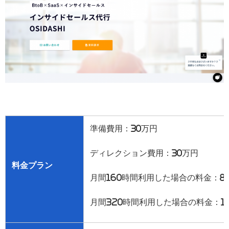
準備費用：
30
万円
ディレクション費用：
30
万円
料金プラン
月間
160
時間利用した場合の料金：
8
月間
320
時間利用した場合の料金：
1