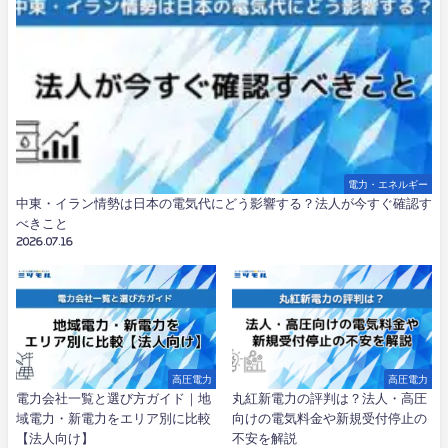
電力・エネルギー
中東・イラン情勢は日本の電気代にどう影響する？法人が今すぐ確認す
べきこと
2026.07.16
高圧電力
高圧電力
電力会社一覧と選び方ガイド｜地
丸紅新電力の評判は？法人・高圧
域電力・新電力をエリア別に比較
向けの電気料金や新規受付停止の
【法人向け】
不安を解説