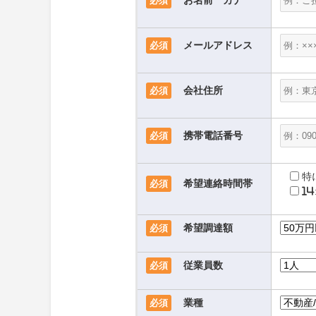
お名前 カナ
必須
メールアドレス
必須
会社住所
必須
携帯電話番号
必須
特
希望連絡時間帯
必須
14
希望調達額
必須
従業員数
必須
業種
必須