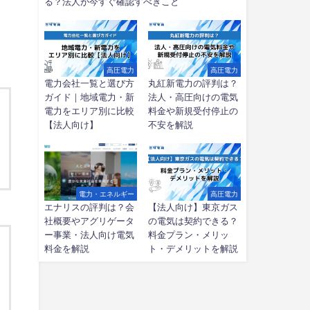
る？法人が今すぐ確認すべきこと
高圧電力
高圧電力
電力会社一覧と選び方
丸紅新電力の評判は？
ガイド｜地域電力・新
法人・高圧向けの電気
電力をエリア別に比較
料金や新規受付停止の
【法人向け】
不安を解説
電力・エネルギー
高圧電力
エナリスの評判は？会
【法人向け】東京ガス
社概要やアグリゲータ
の電気は契約できる？
ー事業・法人向け電気
料金プラン・メリッ
料金を解説
ト・デメリットを解説