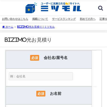
お問い合わせはこちら
掲載について
サービスランキング
初めての方へ
記事
ホーム
BiZiMo光お見積り | ミツモル
BiZiMo光お見積り
会社名/屋号名
必須
お名前
必須