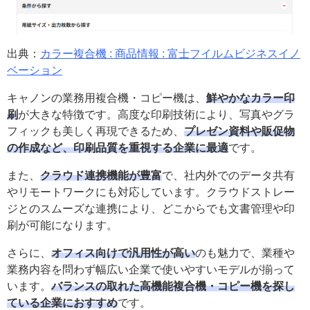
出典：
カラー複合機 : 商品情報 : 富士フイルムビジネスイノ
ベーション
キャノンの業務用複合機・コピー機は、
鮮やかなカラー印
刷
が大きな特徴です。高度な印刷技術により、写真やグラ
フィックも美しく再現できるため、
プレゼン資料や販促物
の作成など、印刷品質を重視する企業に最適
です。
また、
クラウド連携機能が豊富
で、社内外でのデータ共有
やリモートワークにも対応しています。クラウドストレー
ジとのスムーズな連携により、どこからでも文書管理や印
刷が可能になります。
さらに、
オフィス向けで汎用性が高い
のも魅力で、業種や
業務内容を問わず幅広い企業で使いやすいモデルが揃って
います。
バランスの取れた高機能複合機・コピー機を探し
ている企業におすすめ
です。