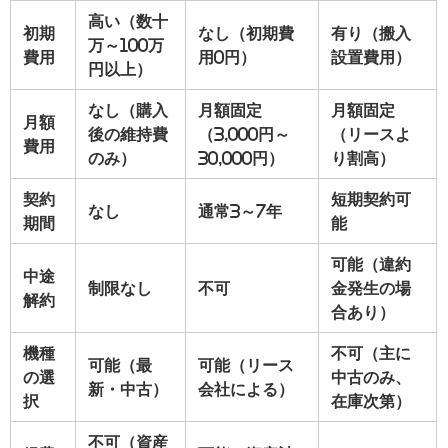
高い（数十
初期
なし（初期費
有り（搬入
万～100万
費用
用0円）
設置費用）
円以上）
なし（購入
月額固定
月額固定
月額
後の維持費
（3,000円～
（リースよ
費用
のみ）
30,000円）
り割高）
契約
短期契約可
なし
通常3～7年
期間
能
可能（違約
中途
制限なし
不可
金発生の場
解約
合あり）
機種
不可（主に
可能（最
可能（リース
の選
中古のみ、
新・中古）
会社による）
択
在庫次第）
不可（資産