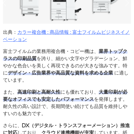
出典：
カラー複合機 : 商品情報 : 富士フイルムビジネスイノ
ベーション
富士フイルムの業務用複合機・コピー機は、
業界トップク
ラスの印刷品質
を誇り、細かい文字やグラデーション、鮮
やかな色合いを美しく再現できるのが大きな強みです。特
に
デザイン・広告業界や高品質な資料を求める企業
に適し
ています。
また、
高速印刷と高耐久性
にも優れており、
大量印刷が必
要なオフィスでも安定したパフォーマンス
を発揮します。
耐久性の高い設計で、長期間使い続けても品質を維持しや
すいのも魅力です。
さらに、
DX（デジタル・トランスフォーメーション）推進
に対応
しており、
クラウド連携機能が充実
しています。紙