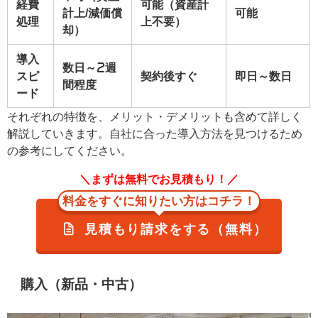
経費
可能（資産計
計上/減価償
可能
処理
上不要）
却）
導入
数日～2週
スピ
契約後すぐ
即日～数日
間程度
ード
それぞれの特徴を、メリット・デメリットも含めて詳しく
解説していきます。自社に合った導入方法を見つけるため
の参考にしてください。
＼まずは無料でお見積もり！／
料金をすぐに知りたい方はコチラ！
見積もり請求をする（無料）
購入（新品・中古）