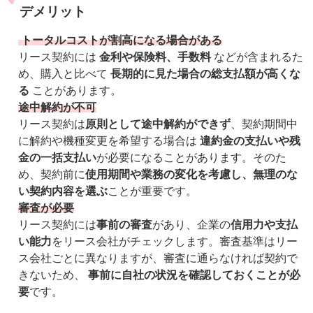
デメリット
トータルコストが割高になる場合がある
リース契約には
金利や保険料、手数料
などが含まれるた
め、購入と比べて
長期的に見た場合の総支払額が高くな
る
ことがあります。
途中解約が不可
リース契約は
原則として途中解約ができず
、契約期間中
に解約や機種変更を希望する場合は
違約金の支払いや残
金の一括支払い
が必要になることがあります。そのた
め、契約前に
使用期間や業務の変化を考慮し、無理のな
い契約内容を選ぶ
ことが重要です。
審査が必要
リース契約には
事前の審査
があり、企業の
信用力や支払
い能力
をリース会社がチェックします。審査基準はリー
ス会社ごとに異なりますが、審査に通らなければ契約で
きないため、
事前に自社の状況を確認しておくことが必
要
です。