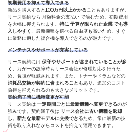
初期費用を抑えて導入できる
新品を購入すると
100万円以上かかる
こともありますが、
リース契約なら 月額料金の支払い で済むため、初期費用
を大幅に抑えられます。
特に 予算が限られた企業 でも導
入しやすく
、最新機種を選べる自由度も高いため、すぐ
に業務に適した複合機を導入できるのが魅力です。
メンテナスやサポートが充実している
リース契約には
保守やサポートが含まれていることが多
く
、万が一の故障時もリース会社が修理対応を行うた
め、負担が軽減されます。また、トナーやドラムなどの
消耗品交換が契約に含まれることもあり
、追加のコスト
負担を抑えられるのも大きなメリットです。
契約満了時に機種変更が可能
リース契約は
一定期間ごとに最新機種へ変更できる
のが
強みです。契約満了後は
リース会社に古い機種を返却
し、新たな最新モデルに交換できる
ため、常に最新の技
術を取り入れながらコストを抑えて運用できます。