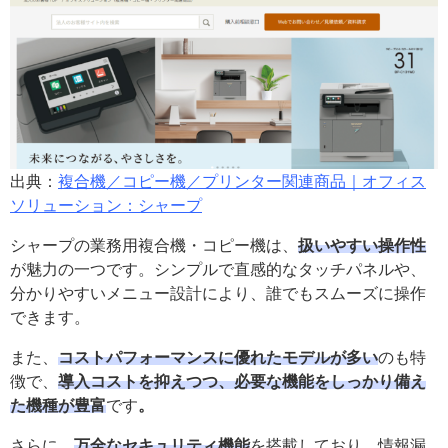
出典：
複合機／コピー機／プリンター関連商品｜オフィス
ソリューション：シャープ
シャープの業務用複合機・コピー機は、
扱いやすい操作性
が魅力の一つです。シンプルで直感的なタッチパネルや、
分かりやすいメニュー設計により、誰でもスムーズに操作
できます。
また、
コストパフォーマンスに優れたモデルが多い
のも特
徴で、
導入コストを抑えつつ、必要な機能をしっかり備え
た機種が豊富
です
。
さらに、
万全なセキュリティ機能
を搭載しており、情報漏