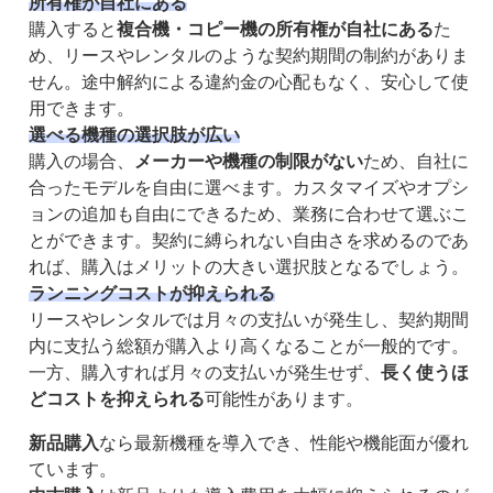
所有権が自社にある
購入すると
複合機・コピー機の所有権が自社にある
た
め、リースやレンタルのような契約期間の制約がありま
せん。途中解約による違約金の心配もなく、安心して使
用できます。
選べる機種の選択肢が広い
購入の場合、
メーカーや機種の制限がない
ため、自社に
合ったモデルを自由に選べます。カスタマイズやオプシ
ョンの追加も自由にできるため、業務に合わせて選ぶこ
とができます。
契約に縛られない自由さ
を求めるのであ
れば、購入はメリットの大きい選択肢となるでしょう。
ランニングコストが抑えられる
リースやレンタルでは月々の支払いが発生し、契約期間
内に支払う総額が購入より高くなることが一般的です。
一方、購入すれば月々の支払いが発生せず、
長く使うほ
どコストを抑えられる
可能性があります。
新品購入
なら最新機種を導入でき、性能や機能面が優れ
ています。