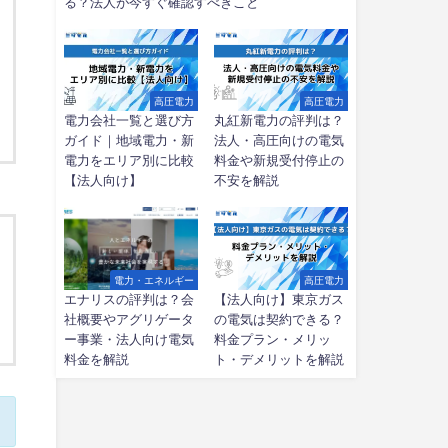
る？法人が今すぐ確認すべきこと
高圧電力
高圧電力
電力会社一覧と選び方
丸紅新電力の評判は？
ガイド｜地域電力・新
法人・高圧向けの電気
電力をエリア別に比較
料金や新規受付停止の
【法人向け】
不安を解説
電力・エネルギー
高圧電力
エナリスの評判は？会
【法人向け】東京ガス
社概要やアグリゲータ
の電気は契約できる？
ー事業・法人向け電気
料金プラン・メリッ
料金を解説
ト・デメリットを解説