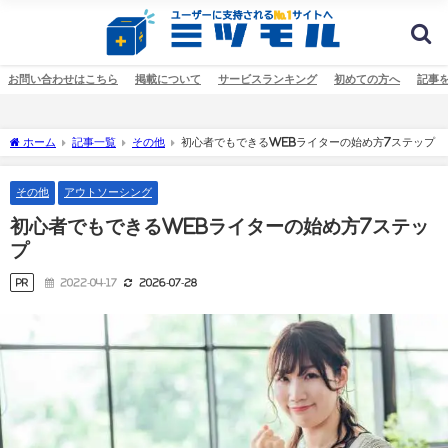
お問い合わせはこちら
掲載について
サービスランキング
初めての方へ
記事
ホーム
記事一覧
その他
初心者でもできるWebライターの始め方7ステップ
その他
アウトソーシング
初心者でもできるWebライターの始め方7ステッ
プ
PR
2022-04-17
2026-07-28