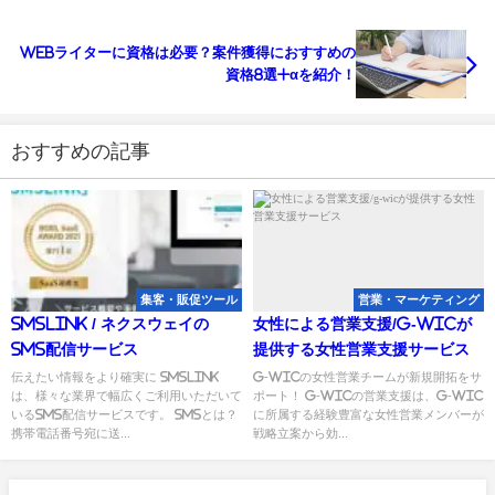
Webライターに資格は必要？案件獲得におすすめの
資格8選+αを紹介！
おすすめの記事
集客・販促ツール
営業・マーケティング
SMSLINK / ネクスウェイの
女性による営業支援/g-wicが
SMS配信サービス
提供する女性営業支援サービス
伝えたい情報をより確実に SMSLINK
g-wicの女性営業チームが新規開拓をサ
は、様々な業界で幅広くご利用いただいて
ポート！ g-wicの営業支援は、g-wic
いるSMS配信サービスです。 SMSとは？
に所属する経験豊富な女性営業メンバーが
携帯電話番号宛に送...
戦略立案から効...