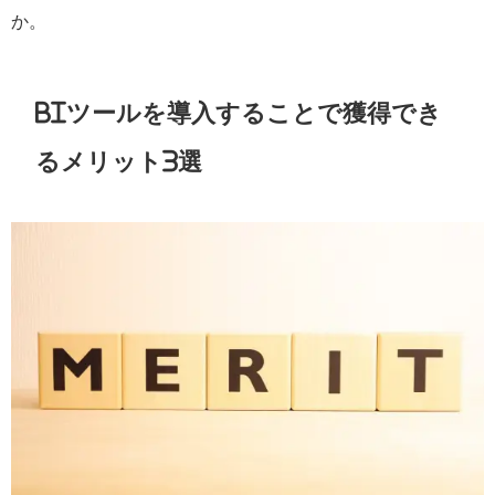
か。
BI
ツールを導入することで獲得でき
るメリット
3
選