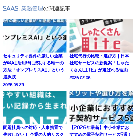
SaaS
,
業務管理
の関連記事
セキュリティ要件の厳しい企業
社宅代行の比較・選び方｜日本
が“AI活用”に成功する唯一の
社宅サービスの新提案「しゃた
方法「オンプレミスAI」という
くさんLite」が選ばれる理由
選択肢
2026-02-06
2026-05-29
問題社員への対応・人事措置で
【2026年最新】中小企業にお
失敗しない！ 企業の人的リスク
すすめの電子契約サービス5選！