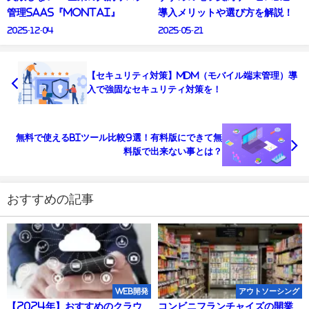
管理SaaS『MONTAI』
導入メリットや選び方を解説！
2025-12-04
2025-05-21
【セキュリティ対策】MDM（モバイル端末管理）導
入で強固なセキュリティ対策を！
無料で使えるBIツール比較9選！有料版にできて無
料版で出来ない事とは？
おすすめの記事
WEB開発
アウトソーシング
【2024年】おすすめのクラウ
コンビニフランチャイズの開業