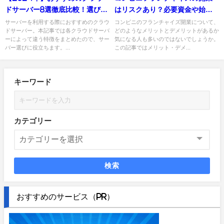
ドサーバー8選徹底比較！選び方
はリスクあり？必要資金や始め
も解説
方を解説
サーバーを利用する際におすすめのクラウ
コンビニのフランチャイズ開業について、
ドサーバー。本記事では各クラウドサーバ
どのようなメリットとデメリットがあるか
ーによって違う特徴をまとめたので、サー
気になる人も多いのではないでしょうか。
バー選びに役立ちます。...
この記事ではメリット・デメ...
キーワード
カテゴリー
検索
おすすめのサービス（PR）