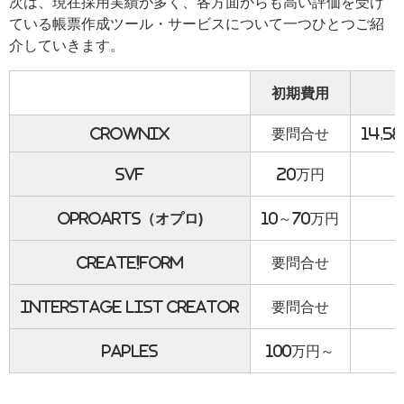
次は、現在採用実績が多く、各方面からも高い評価を受け
ている帳票作成ツール・サービスについて一つひとつご紹
介していきます。
初期費用
crownix
要問合せ
14,
SVF
20万円
OPROARTS（オプロ)
10～70万円
Create!form
要問合せ
Interstage List Creator
要問合せ
Paples
100万円～