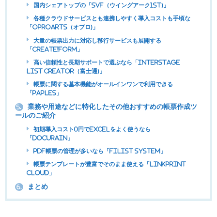
国内シェアトップの「SVF（ウイングアーク1st)」
各種クラウドサービスとも連携しやすく導入コストも手頃な
「OPROARTS（オプロ)」
大量の帳票出力に対応し移行サービスも展開する
「Create!form」
高い信頼性と長期サポートで選ぶなら「Interstage
List Creator（富士通)」
帳票に関する基本機能がオールインワンで利用できる
「Paples」
業務や用途などに特化したその他おすすめの帳票作成ツ
5.
ールのご紹介
初期導入コスト0円でExcelをよく使うなら
「Docurain」
PDF帳票の管理が多いなら「FILIST SYSTEM」
帳票テンプレートが豊富でそのまま使える「LinkPrint
CLOUD」
まとめ
6.