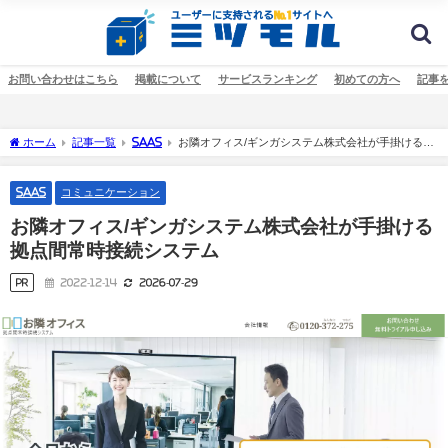
お問い合わせはこちら
掲載について
サービスランキング
初めての方へ
記事
ホーム
記事一覧
SaaS
お隣オフィス/ギンガシステム株式会社が手掛ける拠
点間常時接続システム
SaaS
コミュニケーション
お隣オフィス/ギンガシステム株式会社が手掛ける
拠点間常時接続システム
PR
2022-12-14
2026-07-29