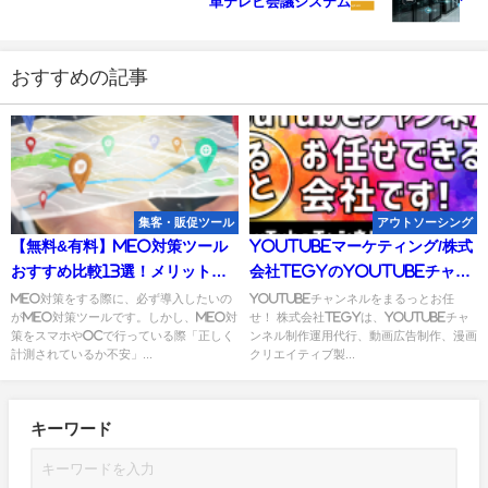
単テレビ会議システム
おすすめの記事
集客・販促ツール
アウトソーシング
【無料&有料】MEO対策ツール
YouTubeマーケティング/株式
おすすめ比較13選！メリットや
会社tegyのYouTubeチャン
選び方も解説
ネル制作運用・動画広告制作・
MEO対策をする際に、必ず導入したいの
YouTubeチャンネルをまるっとお任
がMEO対策ツールです。しかし、MEO対
せ！ 株式会社tegyは、YouTubeチャ
映像制作
策をスマホやOCで行っている際「正しく
ンネル制作運用代行、動画広告制作、漫画
計測されているか不安」...
クリエイティブ製...
キーワード