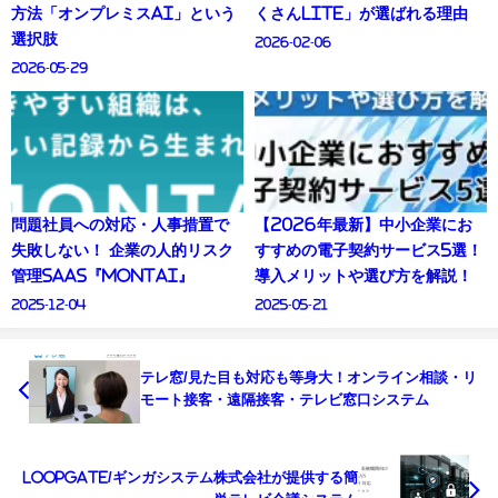
方法「オンプレミスAI」という
くさんLite」が選ばれる理由
選択肢
2026-02-06
2026-05-29
問題社員への対応・人事措置で
【2026年最新】中小企業にお
失敗しない！ 企業の人的リスク
すすめの電子契約サービス5選！
管理SaaS『MONTAI』
導入メリットや選び方を解説！
2025-12-04
2025-05-21
テレ窓/見た目も対応も等身大！オンライン相談・リ
モート接客・遠隔接客・テレビ窓口システム
LoopGate/ギンガシステム株式会社が提供する簡